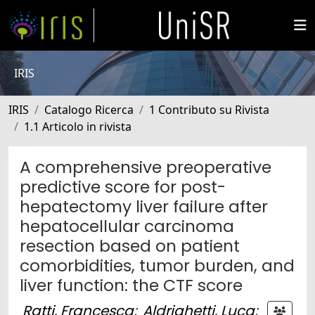
IRIS
IRIS
Catalogo Ricerca
1 Contributo su Rivista
1.1 Articolo in rivista
A comprehensive preoperative
predictive score for post-
hepatectomy liver failure after
hepatocellular carcinoma
resection based on patient
comorbidities, tumor burden, and
liver function: the CTF score
Ratti, Francesca
;
Aldrighetti, Luca
;