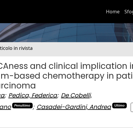
Home
Sfo
ticolo in rivista
Aness and clinical implication i
num-based chemotherapy in pat
carcinoma
ca
;
Pedica, Federica
;
De Cobelli,
fano
;
Casadei-Gardini, Andrea
Penultimo
Ultimo