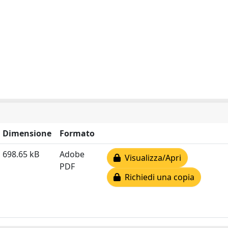
Dimensione
Formato
698.65 kB
Adobe
Visualizza/Apri
PDF
Richiedi una copia