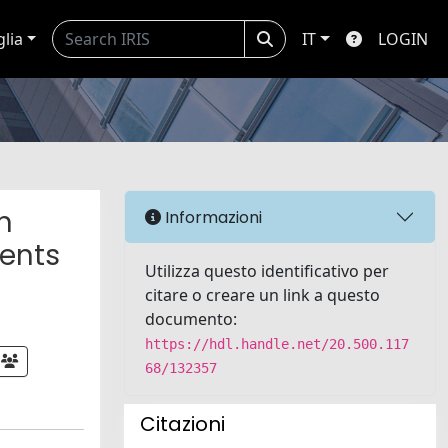
glia
IT
LOGIN
n
Informazioni
ients
Utilizza questo identificativo per
citare o creare un link a questo
documento:
https://hdl.handle.net/20.500.117
68/132357
Citazioni