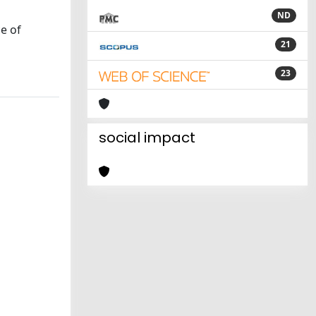
ND
ce of
21
23
social impact