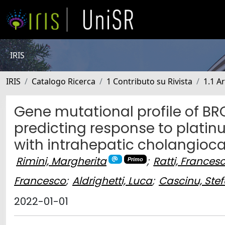
IRIS
IRIS
Catalogo Ricerca
1 Contributo su Rivista
1.1 Ar
Gene mutational profile of BRC
predicting response to plati
with intrahepatic cholangio
Rimini, Margherita
;
Ratti, Frances
Primo
Francesco
;
Aldrighetti, Luca
;
Cascinu, Ste
2022-01-01