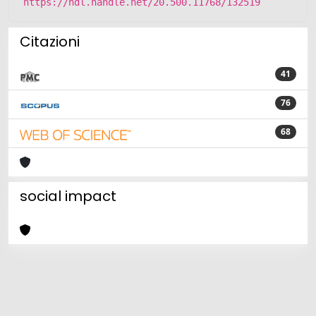
https://hdl.handle.net/20.500.11768/132519
Citazioni
41
76
68
social impact
Powered by
IRIS
-
about IRIS
-