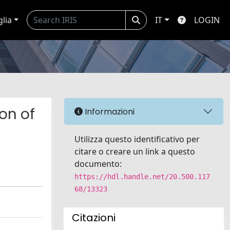
glia
IT
LOGIN
on of
Informazioni
Utilizza questo identificativo per
citare o creare un link a questo
documento:
https://hdl.handle.net/20.500.117
68/13323
Citazioni