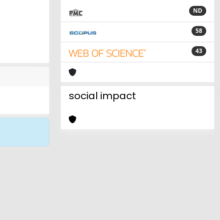
ND
58
43
social impact