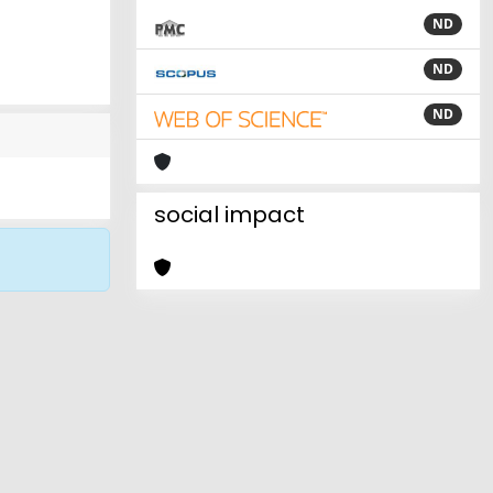
ND
ND
ND
social impact