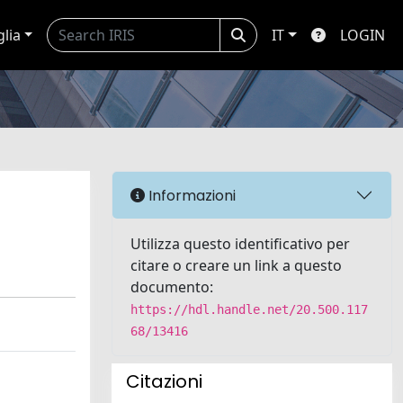
glia
IT
LOGIN
Informazioni
Utilizza questo identificativo per
citare o creare un link a questo
documento:
https://hdl.handle.net/20.500.117
68/13416
Citazioni