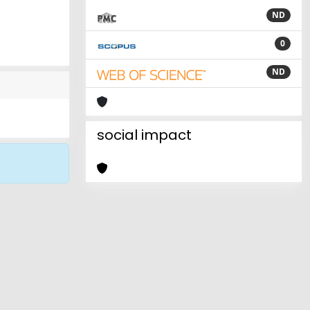
ND
0
ND
social impact