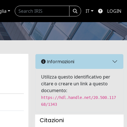
glia
IT
LOGIN
Informazioni
Utilizza questo identificativo per
citare o creare un link a questo
documento:
https://hdl.handle.net/20.500.117
68/1343
Citazioni