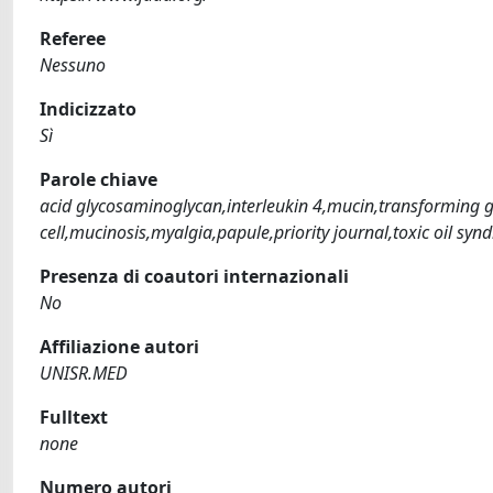
Referee
Nessuno
Indicizzato
Sì
Parole chiave
acid glycosaminoglycan,interleukin 4,mucin,transforming gr
cell,mucinosis,myalgia,papule,priority journal,toxic oil sy
Presenza di coautori internazionali
No
Affiliazione autori
UNISR.MED
Fulltext
none
Numero autori