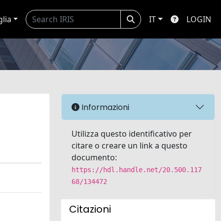
glia
IT
LOGIN
Informazioni
Utilizza questo identificativo per
citare o creare un link a questo
documento:
https://hdl.handle.net/20.500.117
68/134472
Citazioni