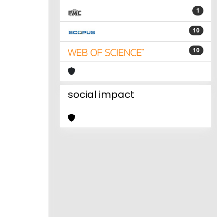
1
10
10
social impact