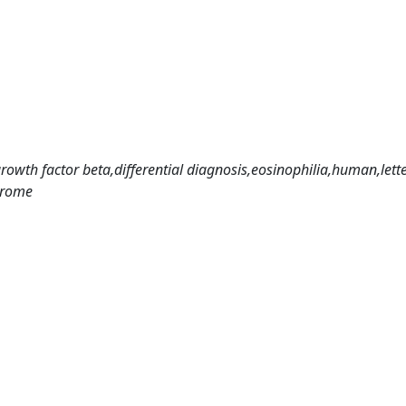
owth factor beta,differential diagnosis,eosinophilia,human,lett
ndrome