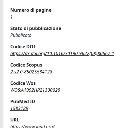
Numero di pagine
1
Stato di pubblicazione
Pubblicato
Codice DOI
https://dx.doi.org/10.1016/S0190-9622(08)80567-1
Codice Scopus
2-s2.0-85025534128
Codice Wos
WOS:A1992HR21300029
PubMed ID
1583189
URL
https://www.jaad.org/