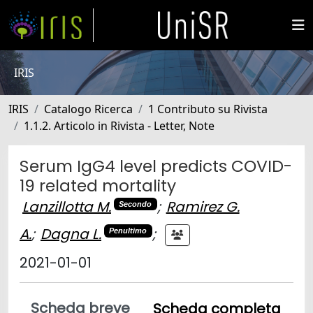
IRIS
IRIS
Catalogo Ricerca
1 Contributo su Rivista
1.1.2. Articolo in Rivista - Letter, Note
Serum IgG4 level predicts COVID-
19 related mortality
Lanzillotta M.
;
Ramirez G.
Secondo
A.
;
Dagna L.
;
Penultimo
2021-01-01
Scheda breve
Scheda completa