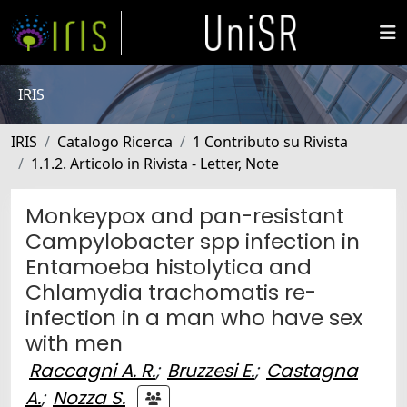
IRIS
IRIS
Catalogo Ricerca
1 Contributo su Rivista
1.1.2. Articolo in Rivista - Letter, Note
Monkeypox and pan-resistant
Campylobacter spp infection in
Entamoeba histolytica and
Chlamydia trachomatis re-
infection in a man who have sex
with men
Raccagni A. R.
;
Bruzzesi E.
;
Castagna
A.
;
Nozza S.