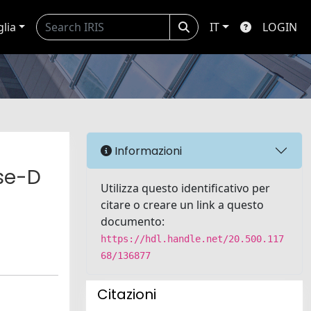
glia
IT
LOGIN
Informazioni
ise-D
Utilizza questo identificativo per
citare o creare un link a questo
documento:
https://hdl.handle.net/20.500.117
68/136877
Citazioni