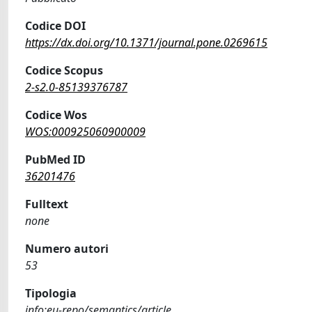
Codice DOI
https://dx.doi.org/10.1371/journal.pone.0269615
Codice Scopus
2-s2.0-85139376787
Codice Wos
WOS:000925060900009
PubMed ID
36201476
Fulltext
none
Numero autori
53
Tipologia
info:eu-repo/semantics/article