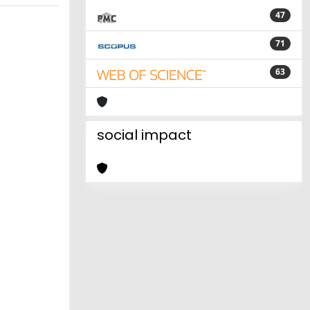
47
71
63
social impact