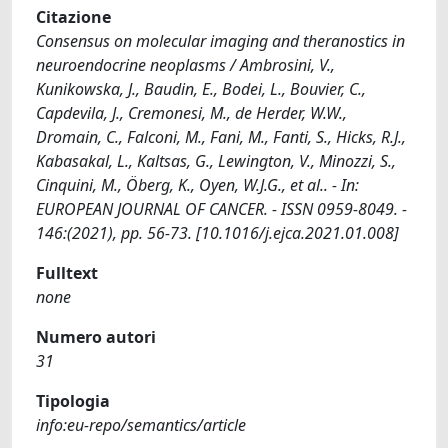
Citazione
Consensus on molecular imaging and theranostics in
neuroendocrine neoplasms / Ambrosini, V.,
Kunikowska, J., Baudin, E., Bodei, L., Bouvier, C.,
Capdevila, J., Cremonesi, M., de Herder, W.W.,
Dromain, C., Falconi, M., Fani, M., Fanti, S., Hicks, R.J.,
Kabasakal, L., Kaltsas, G., Lewington, V., Minozzi, S.,
Cinquini, M., Öberg, K., Oyen, W.J.G., et al.. - In:
EUROPEAN JOURNAL OF CANCER. - ISSN 0959-8049. -
146:(2021), pp. 56-73. [10.1016/j.ejca.2021.01.008]
Fulltext
none
Numero autori
31
Tipologia
info:eu-repo/semantics/article