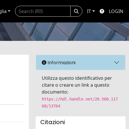
glia
IT
LOGIN
Informazioni
Utilizza questo identificativo per
citare o creare un link a questo
documento:
https://hdl.handle.net/20.500.117
68/13764
Citazioni