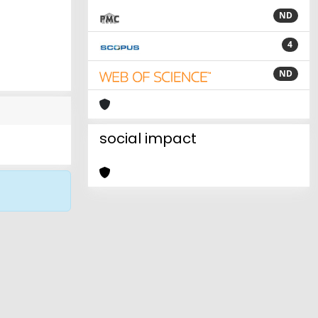
ND
4
ND
social impact