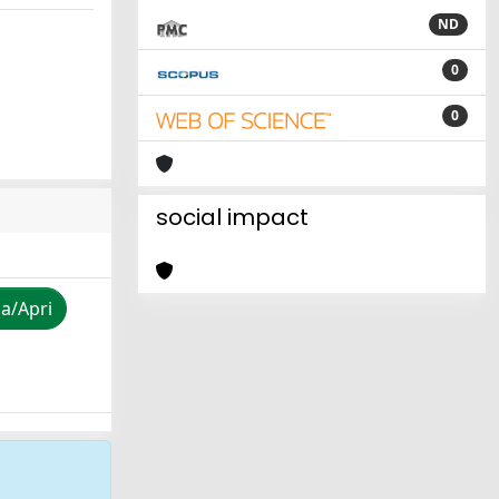
ND
0
0
social impact
za/Apri