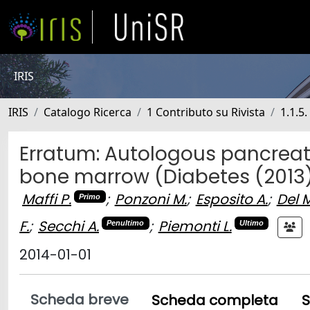
IRIS
IRIS
Catalogo Ricerca
1 Contributo su Rivista
1.1.5
Erratum: Autologous pancreati
bone marrow (Diabetes (2013)
Maffi P.
;
Ponzoni M.
;
Esposito A.
;
Del 
Primo
F.
;
Secchi A.
;
Piemonti L.
Penultimo
Ultimo
2014-01-01
Scheda breve
Scheda completa
S