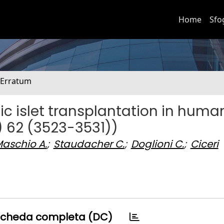
Home
Sfo
. Erratum
c islet transplantation in huma
 62 (3523-3531))
Maschio A.
;
Staudacher C.
;
Doglioni C.
;
Ciceri
cheda completa (DC)