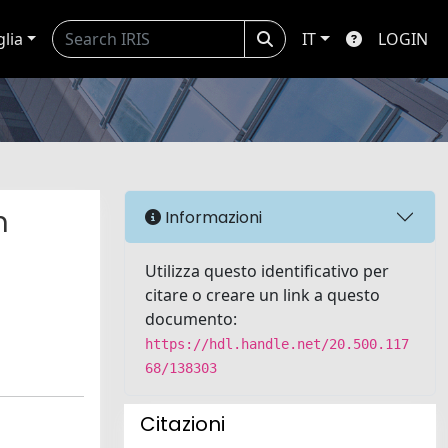
glia
IT
LOGIN
n
Informazioni
Utilizza questo identificativo per
citare o creare un link a questo
documento:
https://hdl.handle.net/20.500.117
68/138303
Citazioni