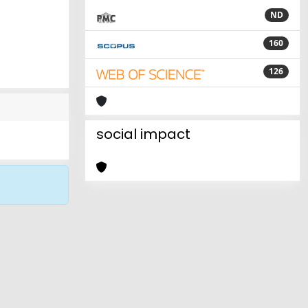
ND
160
126
social impact