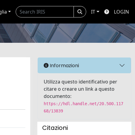
glia
IT
LOGIN
Informazioni
Utilizza questo identificativo per
citare o creare un link a questo
documento:
https://hdl.handle.net/20.500.117
68/13839
Citazioni