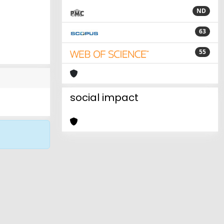
ND
63
55
social impact