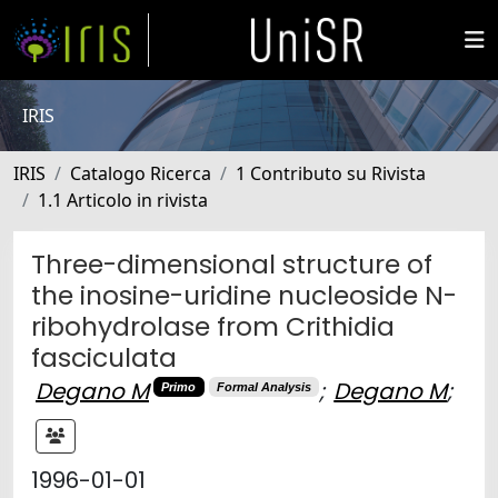
IRIS
IRIS
Catalogo Ricerca
1 Contributo su Rivista
1.1 Articolo in rivista
Three-dimensional structure of
the inosine-uridine nucleoside N-
ribohydrolase from Crithidia
fasciculata
Degano M
;
Degano M
;
Primo
Formal Analysis
1996-01-01