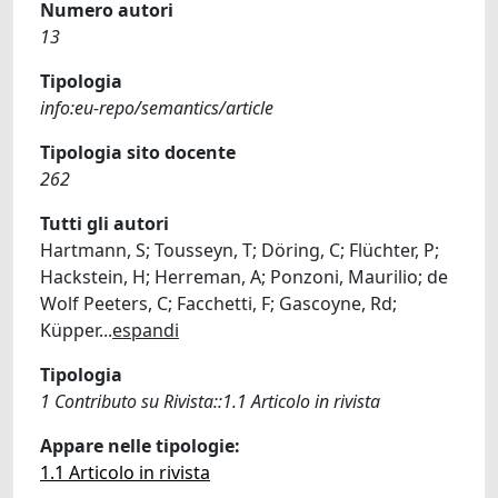
Numero autori
13
Tipologia
info:eu-repo/semantics/article
Tipologia sito docente
262
Tutti gli autori
Hartmann, S; Tousseyn, T; Döring, C; Flüchter, P;
Hackstein, H; Herreman, A; Ponzoni, Maurilio; de
Wolf Peeters, C; Facchetti, F; Gascoyne, Rd;
Küpper
...
espandi
Tipologia
1 Contributo su Rivista::1.1 Articolo in rivista
Appare nelle tipologie:
1.1 Articolo in rivista