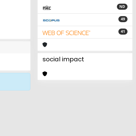
ND
49
41
social impact