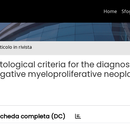
Home
Sfo
ticolo in rivista
ological criteria for the diagnos
ative myeloproliferative neop
cheda completa (DC)