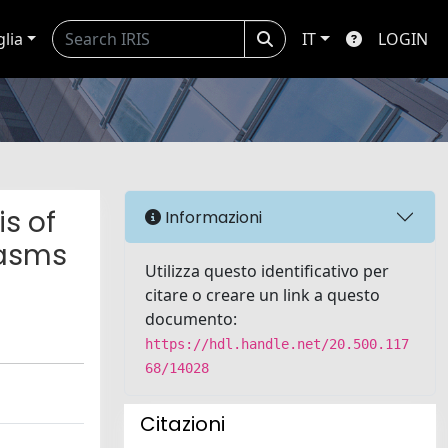
glia
IT
LOGIN
is of
Informazioni
lasms
Utilizza questo identificativo per
citare o creare un link a questo
documento:
https://hdl.handle.net/20.500.117
68/14028
Citazioni