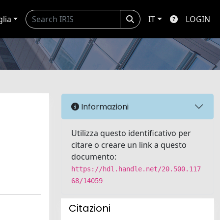
glia
IT
LOGIN
Informazioni
Utilizza questo identificativo per
citare o creare un link a questo
documento:
https://hdl.handle.net/20.500.117
68/14059
Citazioni