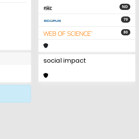
ND
79
80
social impact