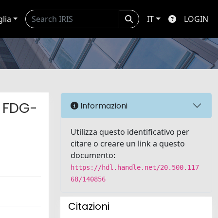
glia
IT
LOGIN
g FDG-
Informazioni
Utilizza questo identificativo per
citare o creare un link a questo
documento:
https://hdl.handle.net/20.500.117
68/140856
Citazioni