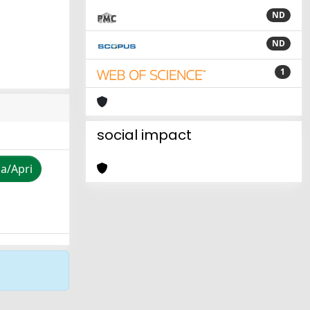
ND
ND
1
social impact
za/Apri