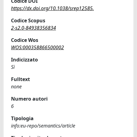
Codice DOI
https://dx.doi.org/10.1038/srep12585.
Codice Scopus
2-s2.0-84938356834
Codice Wos
WOS:000358866500002
Indicizzato
Sì
Fulltext
none
Numero autori
6
Tipologia
info:eu-repo/semantics/article