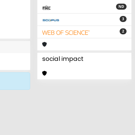
ND
3
2
social impact