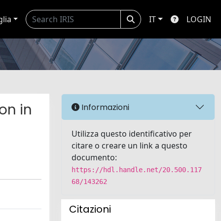
glia
IT
LOGIN
on in
Informazioni
Utilizza questo identificativo per
citare o creare un link a questo
documento:
https://hdl.handle.net/20.500.117
68/143262
Citazioni