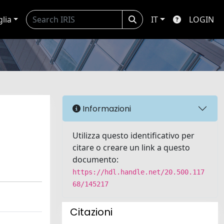
glia
IT
LOGIN
Informazioni
Utilizza questo identificativo per
citare o creare un link a questo
documento:
https://hdl.handle.net/20.500.117
68/145217
Citazioni