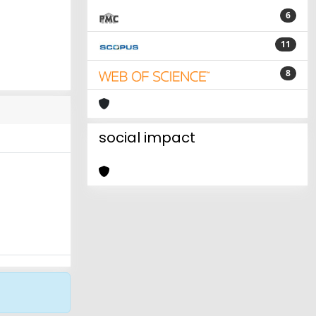
6
11
8
social impact