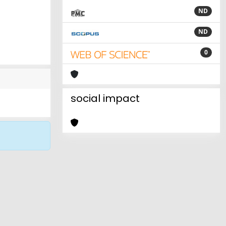
ND
ND
0
social impact