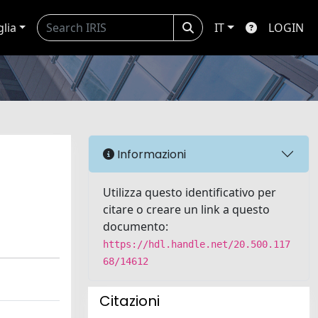
glia
IT
LOGIN
Informazioni
Utilizza questo identificativo per
citare o creare un link a questo
documento:
https://hdl.handle.net/20.500.117
68/14612
Citazioni