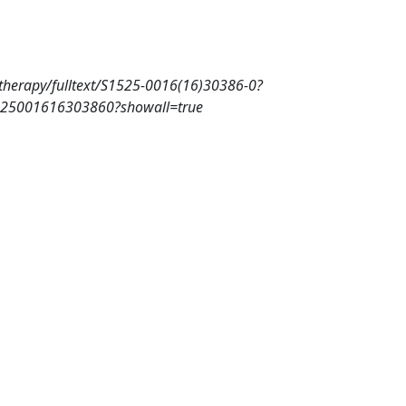
-therapy/fulltext/S1525-0016(16)30386-0?
/S1525001616303860?showall=true