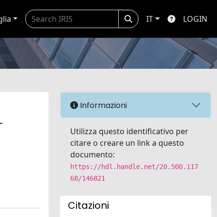
glia
IT
LOGIN
Informazioni
-
Utilizza questo identificativo per
citare o creare un link a questo
documento:
https://hdl.handle.net/20.500.117
68/146821
Citazioni