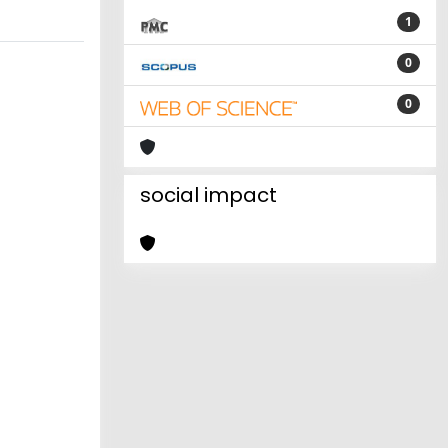
1
0
0
social impact