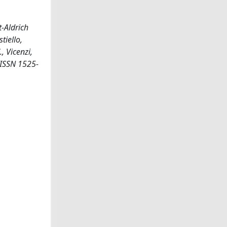
t-Aldrich
tiello,
, Vicenzi,
- ISSN 1525-