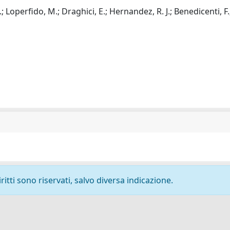
; Loperfido, M.; Draghici, E.; Hernandez, R. J.; Benedicenti, F.
ritti sono riservati, salvo diversa indicazione.