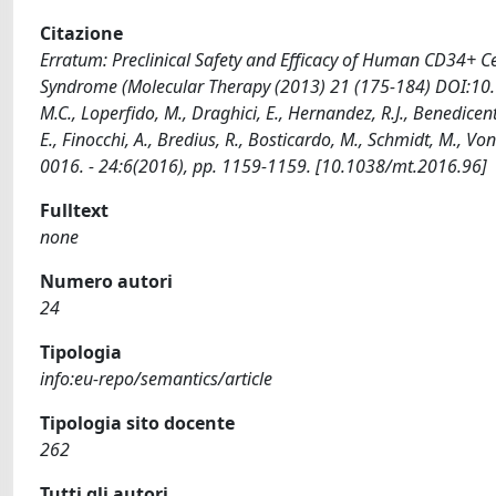
Citazione
Erratum: Preclinical Safety and Efficacy of Human CD34+ Cel
Syndrome (Molecular Therapy (2013) 21 (175-184) DOI:10.10
M.C., Loperfido, M., Draghici, E., Hernandez, R.J., Benedicen
E., Finocchi, A., Bredius, R., Bosticardo, M., Schmidt, M., Von
0016. - 24:6(2016), pp. 1159-1159. [10.1038/mt.2016.96]
Fulltext
none
Numero autori
24
Tipologia
info:eu-repo/semantics/article
Tipologia sito docente
262
Tutti gli autori