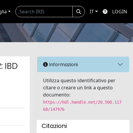
glia
IT
LOGIN
: IBD
Informazioni
Utilizza questo identificativo per
citare o creare un link a questo
documento:
https://hdl.handle.net/20.500.117
68/147976
Citazioni