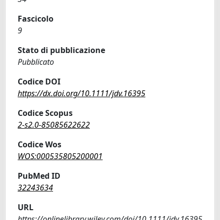
Fascicolo
9
Stato di pubblicazione
Pubblicato
Codice DOI
https://dx.doi.org/10.1111/jdv.16395
Codice Scopus
2-s2.0-85085622622
Codice Wos
WOS:000535805200001
PubMed ID
32243634
URL
https://onlinelibrary.wiley.com/doi/10.1111/jdv.16395