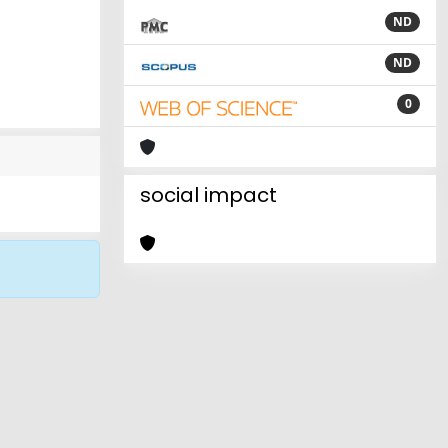
ND
ND
0
social impact