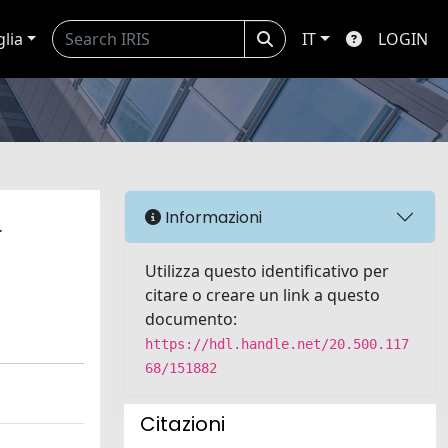
glia
IT
LOGIN
L
Informazioni
Utilizza questo identificativo per
citare o creare un link a questo
documento:
https://hdl.handle.net/20.500.117
68/151882
Citazioni