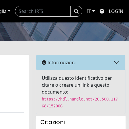
glia
IT
LOGIN
Informazioni
Utilizza questo identificativo per
citare o creare un link a questo
documento:
https://hdl.handle.net/20.500.117
68/152006
Citazioni