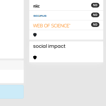
ND
ND
ND
social impact