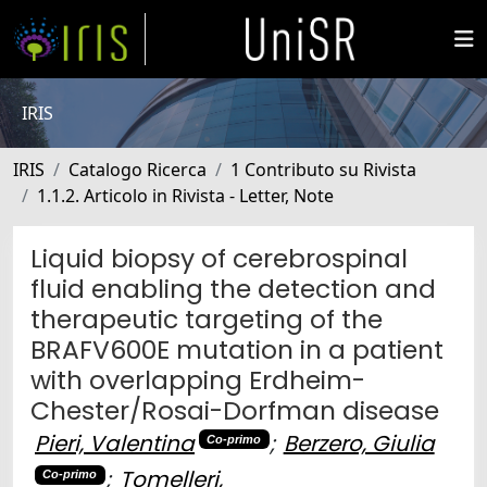
IRIS
IRIS
Catalogo Ricerca
1 Contributo su Rivista
1.1.2. Articolo in Rivista - Letter, Note
Liquid biopsy of cerebrospinal
fluid enabling the detection and
therapeutic targeting of the
BRAFV600E mutation in a patient
with overlapping Erdheim-
Chester/Rosai-Dorfman disease
Pieri, Valentina
;
Berzero, Giulia
Co-primo
;
Tomelleri,
Co-primo