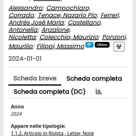
Alessandro
;
Campochiaro,
Corrado
;
Tenace, Nazario Pio
;
Ferreri,
Andrés José María
;
Castellano,
Antonella
;
Anzalone,
Nicoletta
;
Colecchia, Maurizio
;
Ponzoni,
Maurilio
;
Filippi, Massimo
Ultimo
2024-01-01
Scheda breve
Scheda completa
Scheda completa (DC)
Anno
2024
Appare nelle tipologie:
1.1.2. Articolo in Rivista - Letter, Note