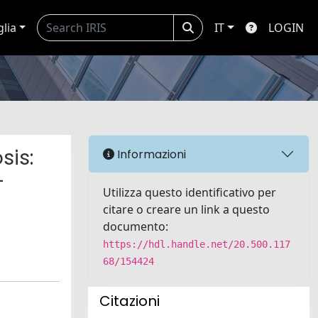
glia
IT
LOGIN
sis:
Informazioni
-
Utilizza questo identificativo per
citare o creare un link a questo
documento:
https://hdl.handle.net/20.500.117
68/154424
Citazioni