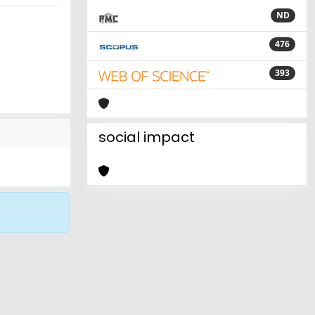
ND
476
393
social impact