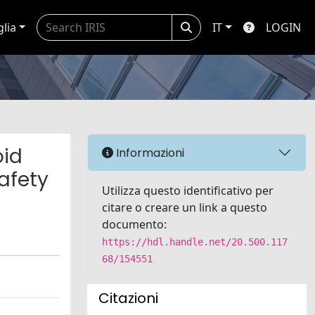
glia
IT
LOGIN
oid
Informazioni
Safety
Utilizza questo identificativo per
citare o creare un link a questo
documento:
https://hdl.handle.net/20.500.117
68/154551
Citazioni