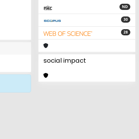
ND
30
28
social impact