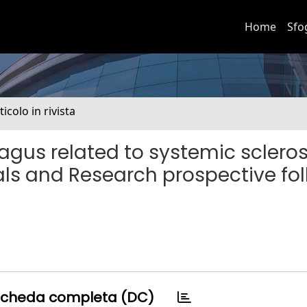
Home
Sfo
ticolo in rivista
gus related to systemic sclerosi
als and Research prospective fo
cheda completa (DC)