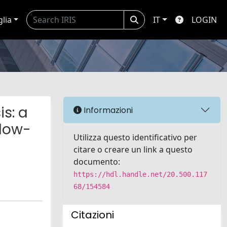
glia
IT
LOGIN
s: a
Informazioni
llow-
Utilizza questo identificativo per
citare o creare un link a questo
documento:
https://hdl.handle.net/20.500.117
68/154584
Citazioni