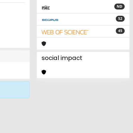
ND
52
45
social impact