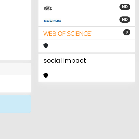
ND
ND
0
social impact