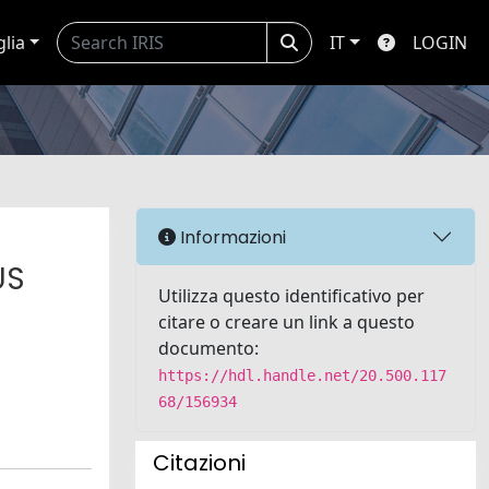
glia
IT
LOGIN
Informazioni
US
Utilizza questo identificativo per
citare o creare un link a questo
documento:
https://hdl.handle.net/20.500.117
68/156934
Citazioni