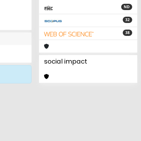
ND
32
38
social impact