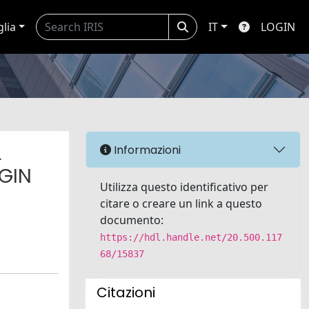
glia
IT
LOGIN
L
Informazioni
RGIN
Utilizza questo identificativo per
citare o creare un link a questo
documento:
https://hdl.handle.net/20.500.117
68/15837
Citazioni