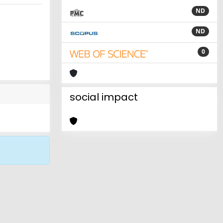
ND
ND
0
social impact