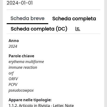
2024-01-01
Scheda breve
Scheda completa
Scheda completa (DC)
Anno
2024
Parole chiave
erythema multiforme
immune reaction
orf
ORFV
PCPV
pseudocowpox
Appare nelle tipologie:
1.1.2. Articolo in Rivista - Letter, Note