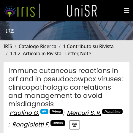
IRIS
IRIS
Catalogo Ricerca
1 Contributo su Rivista
1.1.2. Articolo in Rivista - Letter, Note
Immune cutaneous reactions in
orf and in pseudocowpox viruses:
clinicopathologic correlations
and management to avoid
misdiagnosis
Paolino G.
;
Mercuri S. R.
Primo
Penultimo
;
Rongioletti F.
Ultimo