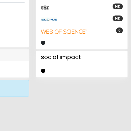
ND
ND
0
social impact