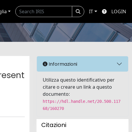
glia
IT
LOGIN
Informazioni
resent
Utilizza questo identificativo per
citare o creare un link a questo
documento:
https://hdl.handle.net/20.500.117
68/160270
Citazioni