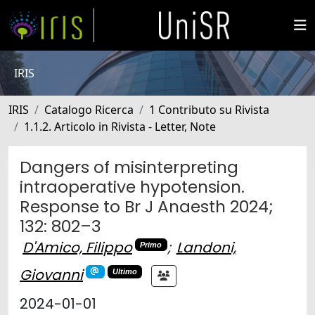
IRIS
IRIS
Catalogo Ricerca
1 Contributo su Rivista
1.1.2. Articolo in Rivista - Letter, Note
Dangers of misinterpreting
intraoperative hypotension.
Response to Br J Anaesth 2024;
132: 802–3
D'Amico, Filippo
;
Landoni,
Primo
Giovanni
Ultimo
2024-01-01