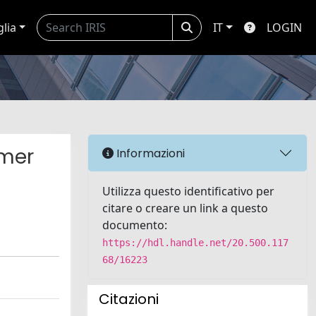
glia
IT
LOGIN
amer
Informazioni
Utilizza questo identificativo per
citare o creare un link a questo
documento:
https://hdl.handle.net/20.500.117
68/16223
Citazioni