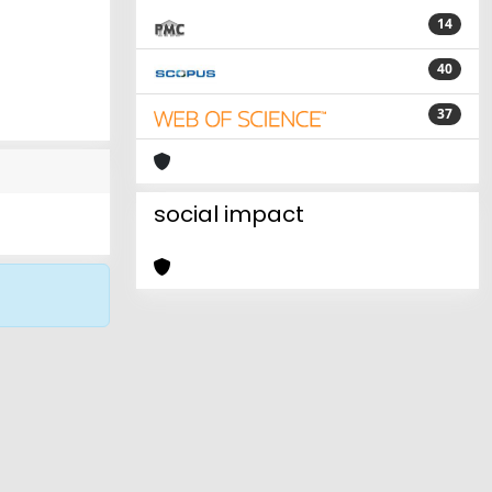
14
40
37
social impact