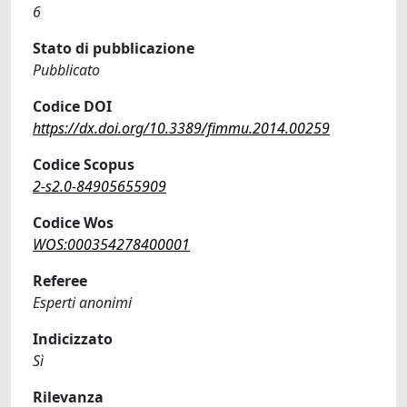
6
Stato di pubblicazione
Pubblicato
Codice DOI
https://dx.doi.org/10.3389/fimmu.2014.00259
Codice Scopus
2-s2.0-84905655909
Codice Wos
WOS:000354278400001
Referee
Esperti anonimi
Indicizzato
Sì
Rilevanza