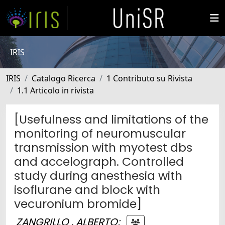
IRIS
IRIS
Catalogo Ricerca
1 Contributo su Rivista
1.1 Articolo in rivista
[Usefulness and limitations of the
monitoring of neuromuscular
transmission with myotest dbs
and accelograph. Controlled
study during anesthesia with
isoflurane and block with
vecuronium bromide]
ZANGRILLO , ALBERTO
;