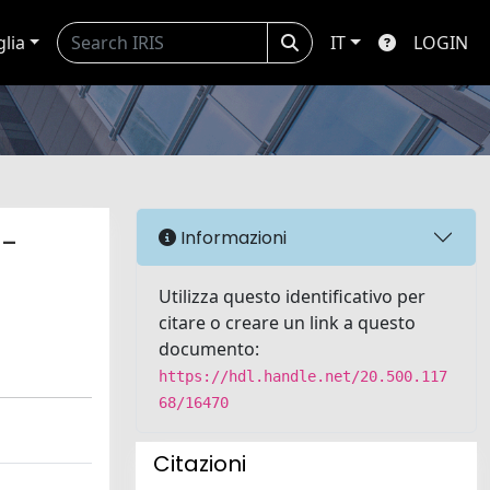
glia
IT
LOGIN
 -
Informazioni
Utilizza questo identificativo per
citare o creare un link a questo
documento:
https://hdl.handle.net/20.500.117
68/16470
Citazioni