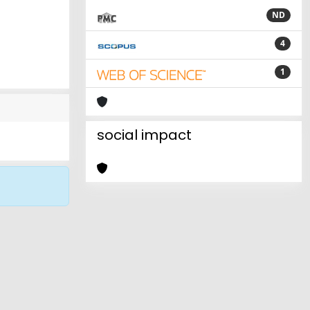
ND
4
1
social impact