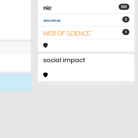
ND
3
1
social impact