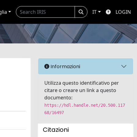
glia
IT
LOGIN
Informazioni
Utilizza questo identificativo per
citare o creare un link a questo
documento:
https://hdl.handle.net/20.500.117
68/16497
Citazioni