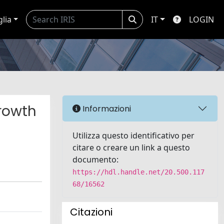
glia
IT
LOGIN
rowth
Informazioni
Utilizza questo identificativo per
citare o creare un link a questo
documento:
https://hdl.handle.net/20.500.117
68/16562
Citazioni