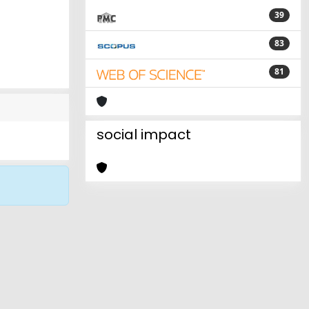
39
83
81
social impact