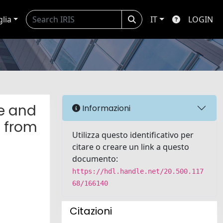
glia
IT
LOGIN
e and
Informazioni
s from
Utilizza questo identificativo per
citare o creare un link a questo
documento:
https://hdl.handle.net/20.500.117
68/166140
Citazioni