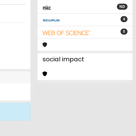
ND
4
5
social impact