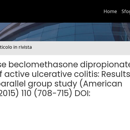
Home
Sfo
ticolo in rivista
ase beclomethasone dipropionat
active ulcerative colitis: Result
parallel group study (American
015) 110 (708-715) DOI: