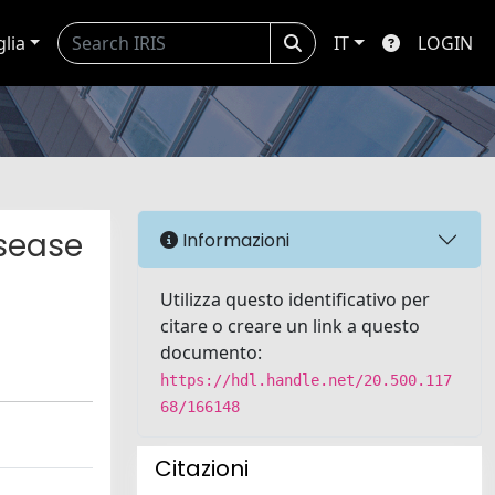
glia
IT
LOGIN
sease
Informazioni
Utilizza questo identificativo per
citare o creare un link a questo
documento:
https://hdl.handle.net/20.500.117
68/166148
Citazioni