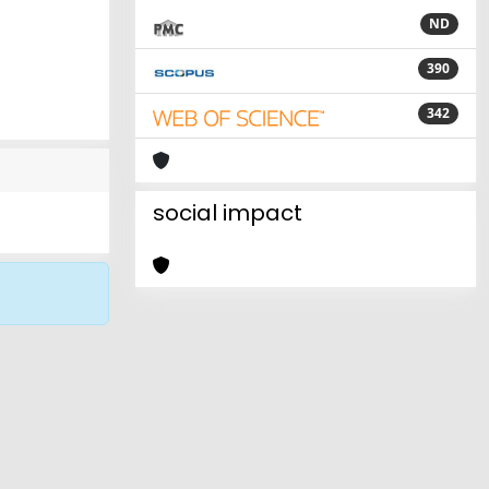
ND
390
342
social impact