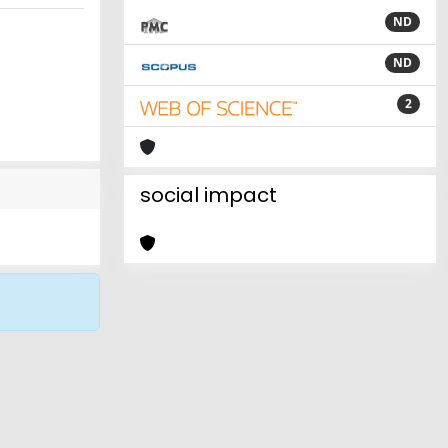
ND
ND
2
social impact