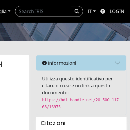
glia
IT
LOGIN
H
Informazioni
Utilizza questo identificativo per
citare o creare un link a questo
documento:
https://hdl.handle.net/20.500.117
68/16975
Citazioni