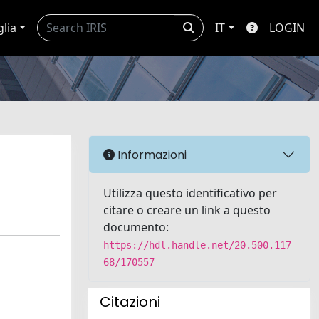
glia
IT
LOGIN
Informazioni
Utilizza questo identificativo per
citare o creare un link a questo
documento:
https://hdl.handle.net/20.500.117
68/170557
Citazioni