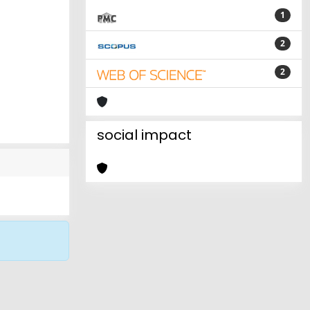
1
2
2
social impact