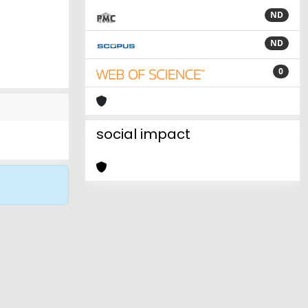
ND
ND
0
social impact