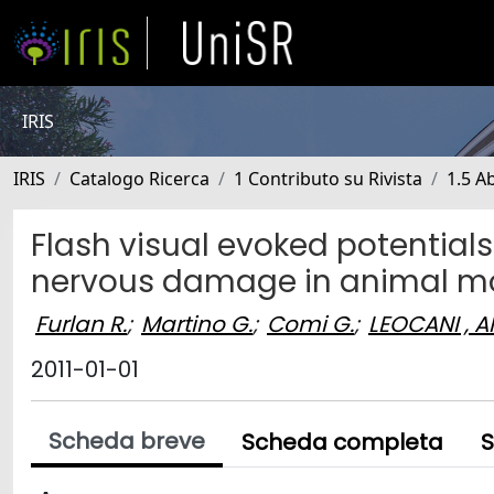
IRIS
IRIS
Catalogo Ricerca
1 Contributo su Rivista
1.5 Ab
Flash visual evoked potential
nervous damage in animal mod
Furlan R.
;
Martino G.
;
Comi G.
;
LEOCANI , A
2011-01-01
Scheda breve
Scheda completa
S