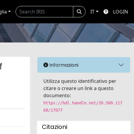
glia
IT
LOGIN
f
Informazioni
Utilizza questo identificativo per
citare o creare un link a questo
documento:
https://hdl.handle.net/20.500.117
68/17077
Citazioni